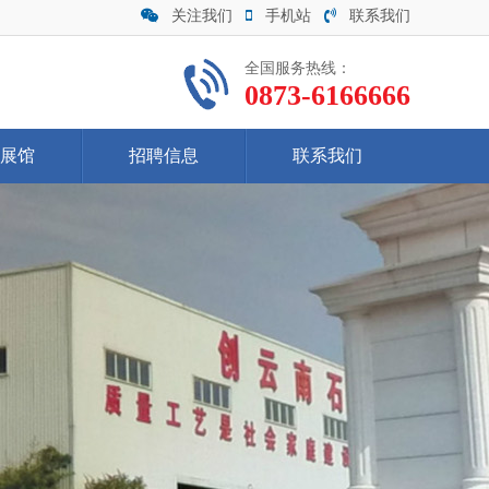
关注我们
手机站
联系我们
全国服务热线：
0873-6166666
展馆
招聘信息
联系我们