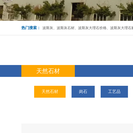
热门搜索：
波斯灰、波斯灰石材、波斯灰大理石价格、波斯灰大理石
天然石材
天然石材
岗石
工艺品