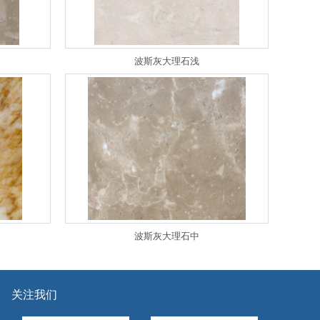
波斯灰大理石浅
波斯灰大理石中
关注我们