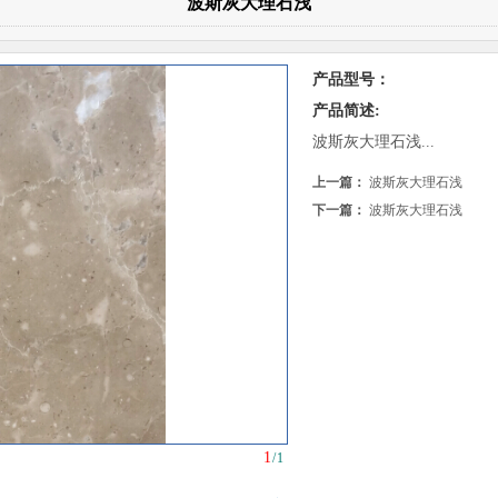
波斯灰大理石浅
产品型号：
产品简述:
波斯灰大理石浅...
上一篇：
波斯灰大理石浅
下一篇：
波斯灰大理石浅
1
/1