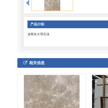
产品介绍:
波斯灰大理石浅
相关信息