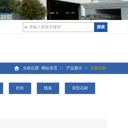
当前位置:
网站首页
∷
产品展示
∷
天然石材
栏杆
线条
异型石材