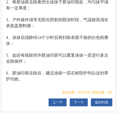
2、将胶油斑去除膏挖出涂抹于胶油印斑处，均匀抹平须
有一定厚度；
3、户外操作须等无阳光照射的阴凉时段，气温较高须在
表面盖塑料膜；
4、涂抹后须静待24个小时后再扫除表面干燥的白色粉磨
块；
5、如还有残留些许胶油印斑可以重复涂抹一层进行多次
去除操作；
6、胶油印斑去除后，建议涂刷一层石材防护剂以达到养
护功效。
发表日期：2025/3/10 浏览次数：502
上一个
下一个
返回列表